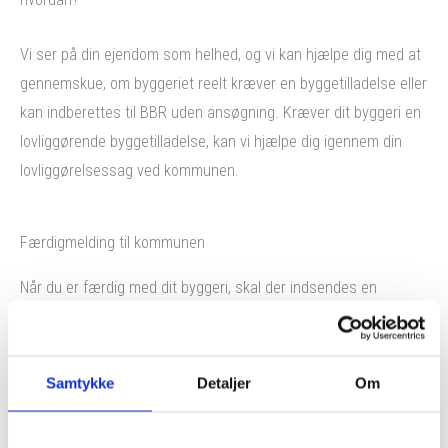
Vi ser på din ejendom som helhed, og vi kan hjælpe dig med at
gennemskue, om byggeriet reelt kræver en byggetilladelse eller
kan indberettes til BBR uden ansøgning. Kræver dit byggeri en
lovliggørende byggetilladelse, kan vi hjælpe dig igennem din
lovliggørelsessag ved kommunen.
Færdigmelding til kommunen
Når du er færdig med dit byggeri, skal der indsendes en
færdigmelding til kommunen, før du kan få en
ibrugtagningstilladelse og byggeriet kan tages endeligt i brug.
Samtykke
Detaljer
Om
Materialet til færdigmeldingen skal indeholde den tekniske
dokumentation, som er relevant for netop dit byggeri, og som