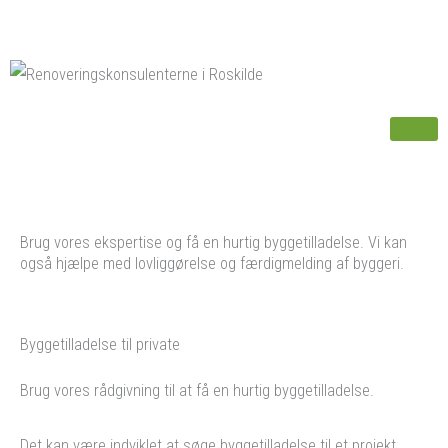
Skip
to
content
Brug vores ekspertise og få en hurtig byggetilladelse. Vi kan
også hjælpe med lovliggørelse og færdigmelding af byggeri.
Byggetilladelse til private
Brug vores rådgivning til at få en hurtig byggetilladelse.
Det kan være indviklet at søge byggetilladelse til et projekt,