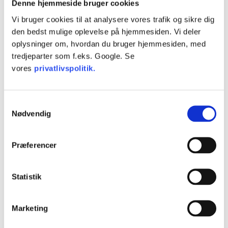
Denne hjemmeside bruger cookies
du ved ansøgning om byggetilladelse har oplyst, at byggeriet er
Vi bruger cookies til at analysere vores trafik og sikre dig
omfattet af.
den bedst mulige oplevelse på hjemmesiden. Vi deler
oplysninger om, hvordan du bruger hjemmesiden, med
Det kan være uoverskueligt, og vi hjælper dig med at få et
tredjeparter som f.eks. Google. Se
overblik over materialet, der skal indsendes.
vores
privatlivspolitik.
Priser
Samtykkevalg
Nødvendig
Vi har pakker med fast pris for mindre projekter for hjælp til
ansøgning om byggetilladelse.
Præferencer
Læs mere på hjemmesiden :
Statistik
https://nembyggetilladelse.dk/
Marketing
Få hjælp på NEMbyggetilladelse.dk